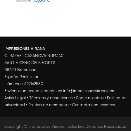
15,00 €
30,00 €
IMPRESIONES VIRANA
C. RAFAEL CASANOVA NUM.140
SANT VICENÇ DELS HORTS
08620 Barcelona
España Peninsular
Llámenos:
629162580
Envíenos un correo electrónico:
info@impresionesvirana.com
Aviso Legal
•
Términos y condiciones
•
Sobre nosotros
•
Política de
privacidad
•
Politica de reembolso
•
Contacta con nosotros
Copyright © Impresiones Virana. Todos Los Derechos Reservados.